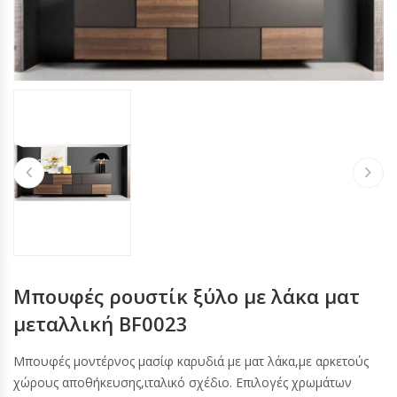
Μπουφές ρουστίκ ξύλο με λάκα ματ
μεταλλική BF0023
Μπουφές μοντέρνος μασίφ καρυδιά με ματ λάκα,με αρκετούς
χώρους αποθήκευσης,ιταλικό σχέδιο. Επιλογές χρωμάτων