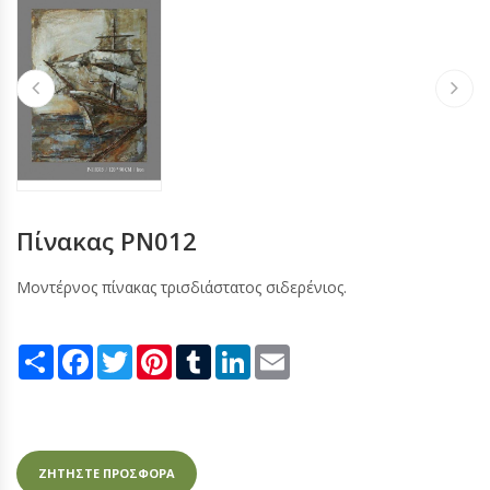
Πίνακας PN012
Μοντέρνος πίνακας τρισδιάστατος σιδερένιος.
Share
Facebook
Twitter
Pinterest
Tumblr
LinkedIn
Email
ΖΗΤΗΣΤΕ ΠΡΟΣΦΟΡΑ